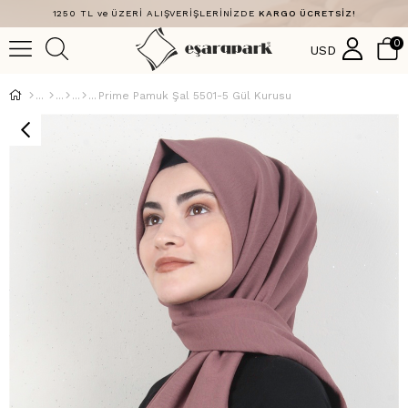
1250 TL ve ÜZERİ ALIŞVERİŞLERİNİZDE
KARGO ÜCRETSİZ!
0
USD
Prime Pamuk Şal 5501-5 Gül Kurusu