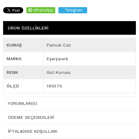
WhatsApp
Telegram
ÜRÜN ÖZELLIKLERI
KUMAŞ
Pamuk Caz
MARKA
Eşarppark
RENK
Gül Kurusu
ÖLÇÜ
195X70
YORUMLAR
(0)
ÖDEME SEÇENEKLERI
İPTAL&İADE KOŞULLARI