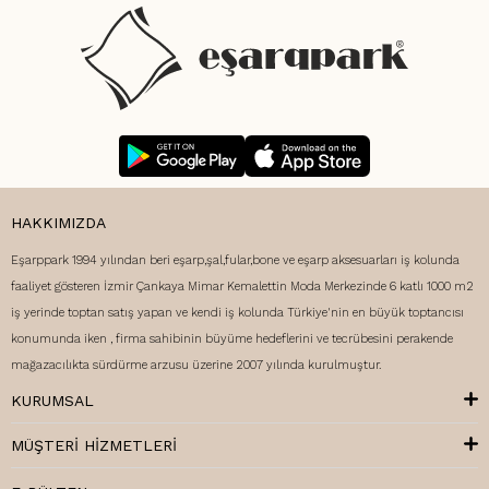
HAKKIMIZDA
Eşarppark 1994 yılından beri eşarp,şal,fular,bone ve eşarp aksesuarları iş kolunda
faaliyet gösteren İzmir Çankaya Mimar Kemalettin Moda Merkezinde 6 katlı 1000 m2
iş yerinde toptan satış yapan ve kendi iş kolunda Türkiye'nin en büyük toptancısı
konumunda iken , firma sahibinin büyüme hedeflerini ve tecrübesini perakende
mağazacılıkta sürdürme arzusu üzerine 2007 yılında kurulmuştur.
KURUMSAL
MÜŞTERI HIZMETLERI