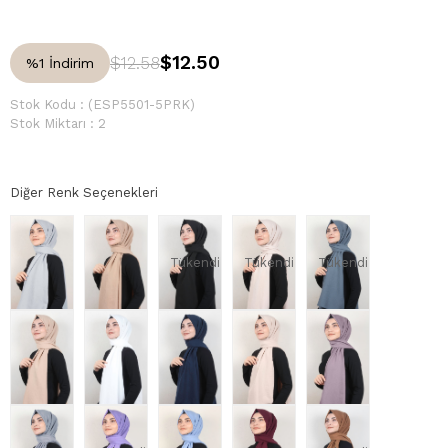
$12.50
$12.58
%
1
İndirim
Stok Kodu
(ESP5501-5PRK)
Stok Miktarı
:
2
Diğer Renk Seçenekleri
Tükendi
Tükendi
Tükendi