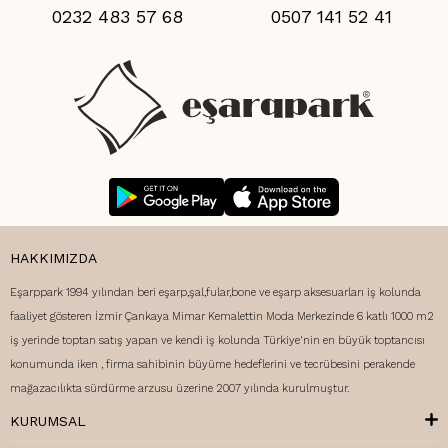
0232 483 57 68
0507 141 52 41
HAKKIMIZDA
Eşarppark 1994 yılından beri eşarp,şal,fular,bone ve eşarp aksesuarları iş kolunda
faaliyet gösteren İzmir Çankaya Mimar Kemalettin Moda Merkezinde 6 katlı 1000 m2
iş yerinde toptan satış yapan ve kendi iş kolunda Türkiye'nin en büyük toptancısı
konumunda iken , firma sahibinin büyüme hedeflerini ve tecrübesini perakende
mağazacılıkta sürdürme arzusu üzerine 2007 yılında kurulmuştur.
KURUMSAL