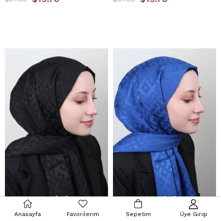
Anasayfa
Favorilerim
Sepetim
Üye Girişi
Armine Jakar İpeksi Şal 3110-5 Siyah
Armine Jakar İpeksi Şal 3110-6 Saks Mavisi