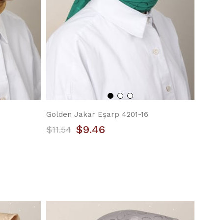
Golden Jakar Eşarp 4201-16
$9.46
$11.54