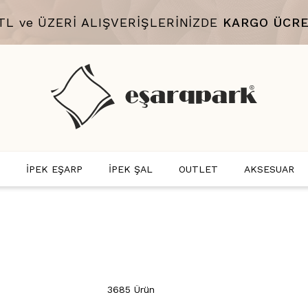
 TL ve ÜZERİ ALIŞVERİŞLERİNİZDE
KARGO ÜCRE
İPEK EŞARP
İPEK ŞAL
OUTLET
AKSESUAR
3685 Ürün