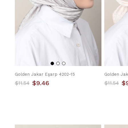
Golden Jakar Eşarp 4202-15
Golden Jak
$9.46
$
$11.54
$11.54