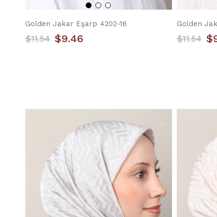
Golden Jakar Eşarp 4202-16
Golden Jak
$9.46
$
$11.54
$11.54