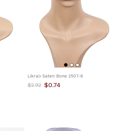
Likralı Saten Bone 2507-6
$0.74
$2.92
YILIN ÜRÜNÜ