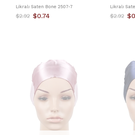
Likralı Saten Bone 2507-7
Likralı Sa
$0.74
$0
$2.92
$2.92
YILIN ÜRÜNÜ