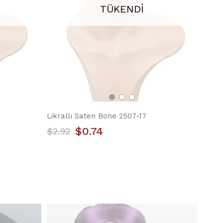
TÜKENDI
Likrallı Saten Bone 2507-17
$0.74
$2.92
YILIN ÜRÜNÜ