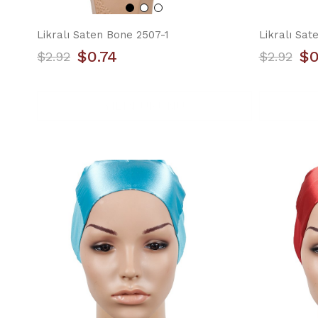
Likralı Saten Bone 2507-1
Likralı Sat
$0.74
$0
$2.92
$2.92
YILIN ÜRÜNÜ