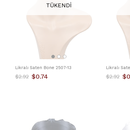
TÜKENDI
Likralı Saten Bone 2507-13
Likralı Sat
$0.74
$0
$2.92
$2.92
YILIN ÜRÜNÜ