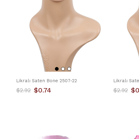
Likralı Saten Bone 2507-22
Likralı Sat
$0.74
$0
$2.92
$2.92
YILIN ÜRÜNÜ