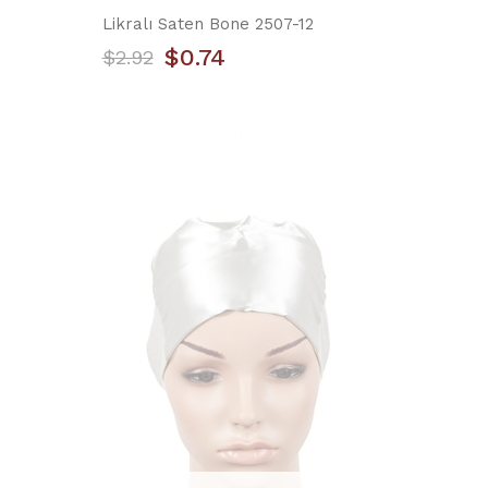
Likralı Saten Bone 2507-12
$0.74
$2.92
YILIN ÜRÜNÜ