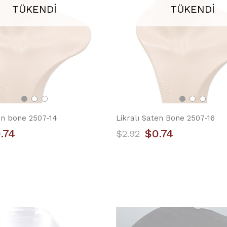
TÜKENDI
TÜKENDI
en bone 2507-14
Likralı Saten Bone 2507-16
.74
$0.74
$2.92
YILIN ÜRÜNÜ
YILIN ÜRÜNÜ