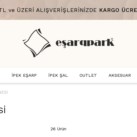
 TL ve ÜZERİ ALIŞVERİŞLERİNİZDE
KARGO ÜCRE
İPEK EŞARP
İPEK ŞAL
OUTLET
AKSESUAR
NESİ
Sİ
26 Ürün