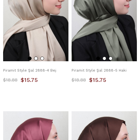
Piramit Style Şal 2888-4 Bej
Piramit Style Şal 2888-5 Haki
$15.75
$15.75
$18.88
$18.88