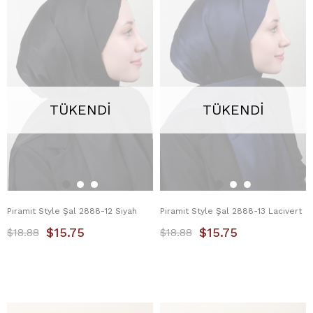
TÜKENDI
TÜKENDI
Piramit Style Şal 2888-12 Siyah
Piramit Style Şal 2888-13 Lacivert
$15.75
$15.75
$18.88
$18.88