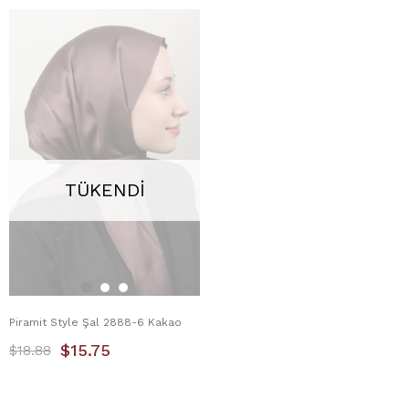
TÜKENDI
Piramit Style Şal 2888-6 Kakao
$15.75
$18.88