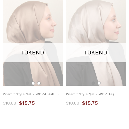
TÜKENDI
TÜKENDI
Piramit Style Şal 2888-14 Sütlü Kahve
Piramit Style Şal 2888-1 Taş
$15.75
$15.75
$18.88
$18.88