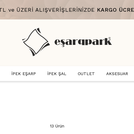
 TL ve ÜZERİ ALIŞVERİŞLERİNİZDE
KARGO ÜCRE
İPEK EŞARP
İPEK ŞAL
OUTLET
AKSESUAR
13 Ürün