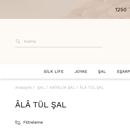
1250
SİLK LİFE
JOYAS
ŞAL
EŞARP
Anasayfa
ŞAL
ABİYELİK ŞAL
ÂLÂ TÜL ŞAL
ÂLÂ TÜL ŞAL
Filtreleme