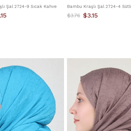
lı Şal 2724-9 Sıcak Kahve
Bambu Kraşlı Şal 2724-4 Süt
.15
$3.15
$3.76