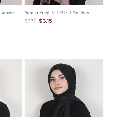
 Kahvesi
Bambu Kraşlı Şal 2724-1 Fondöten
$3.15
$3.76