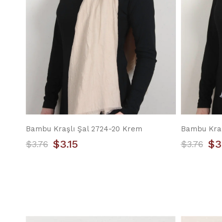
Bambu Kraşlı Şal 2724-20 Krem
Bambu Kraş
$3.15
$3
$3.76
$3.76