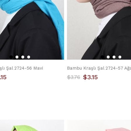
lı Şal 2724-56 Mavi
Bambu Kraşlı Şal 2724-57 Ağ
.15
$3.15
$3.76