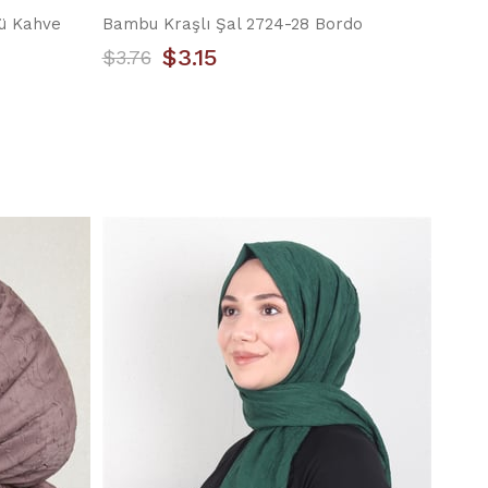
lü Kahve
Bambu Kraşlı Şal 2724-28 Bordo
$3.15
$3.76