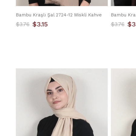
Bambu Kraşlı Şal 2724-12 Miskli Kahve
Bambu Kraş
$3.15
$3
$3.76
$3.76