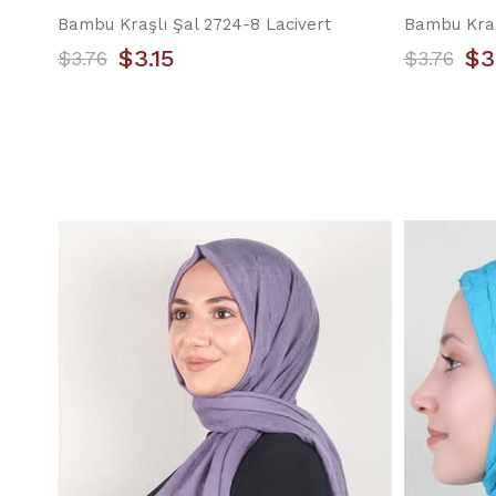
Bambu Kraşlı Şal 2724-8 Lacivert
Bambu Kraş
$3.15
$3
$3.76
$3.76