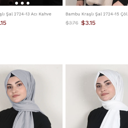
lı Şal 2724-13 Acı Kahve
Bambu Kraşlı Şal 2724-15 Çöl
.15
$3.15
$3.76