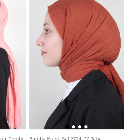
eker Pembe
Bambu Kraşlı Şal 2724-77 Taba