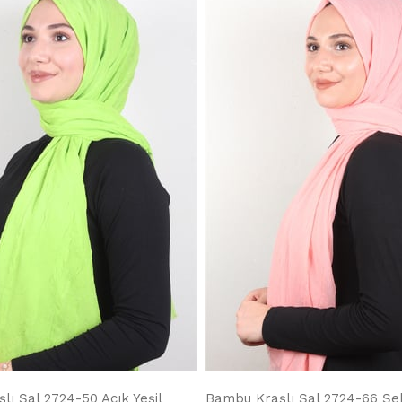
ı Şal 2724-50 Açık Yeşil
Bambu Kraşlı Şal 2724-66 Ş