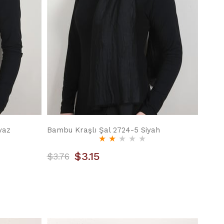
yaz
Bambu Kraşlı Şal 2724-5 Siyah
★
★
★
★
★
$3.15
$3.76