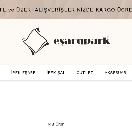
 TL ve ÜZERİ ALIŞVERİŞLERİNİZDE
KARGO ÜCRE
İPEK EŞARP
İPEK ŞAL
OUTLET
AKSESUAR
148 Ürün