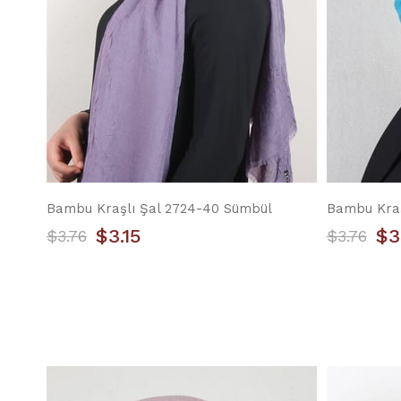
Bambu Kraşlı Şal 2724-40 Sümbül
Bambu Kraş
$3.15
$3
$3.76
$3.76