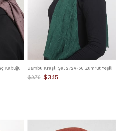
aç Kabuğu
Bambu Kraşlı Şal 2724-58 Zümrüt Yeşili
$3.15
$3.76