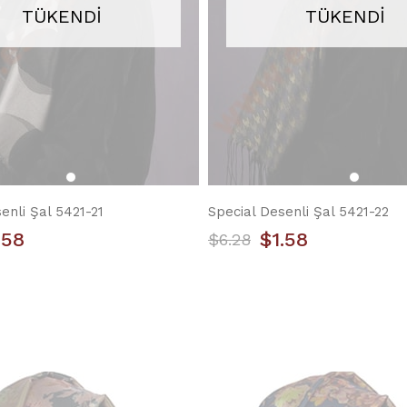
TÜKENDI
TÜKENDI
enli Şal 5421-21
Special Desenli Şal 5421-22
.58
$1.58
$6.28