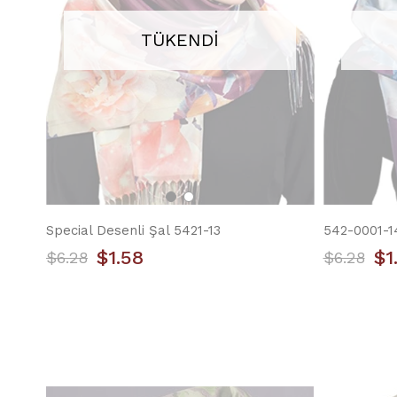
TÜKENDI
Special Desenli Şal 5421-13
542-0001-
$1.58
$1
$6.28
$6.28