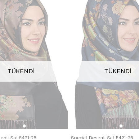
TÜKENDI
TÜKENDI
enli Şal 5421-25
Special Desenli Şal 5421-26