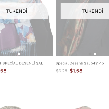
TÜKENDI
TÜKENDI
14 SPECİAL DESENLİ ŞAL
Special Desenli Şal 5421-15
.58
$1.58
$6.28