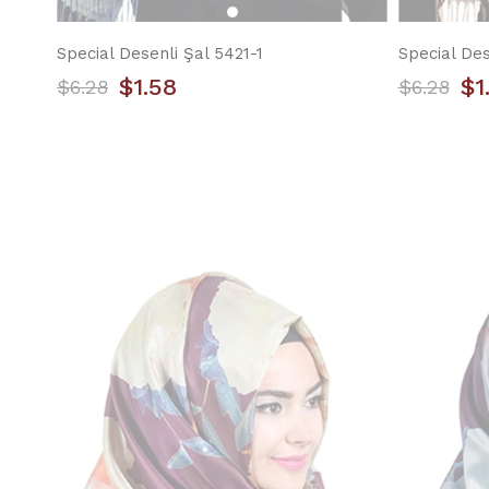
Special Desenli Şal 5421-1
Special Des
$1.58
$1
$6.28
$6.28