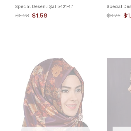
Special Desenli Şal 5421-17
Special Des
$1.58
$1
$6.28
$6.28