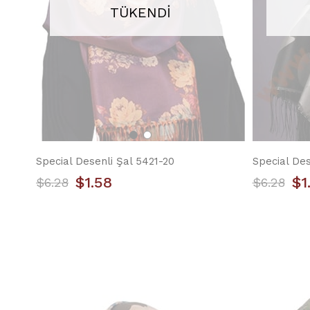
TÜKENDI
Special Desenli Şal 5421-20
Special Des
$1.58
$1
$6.28
$6.28