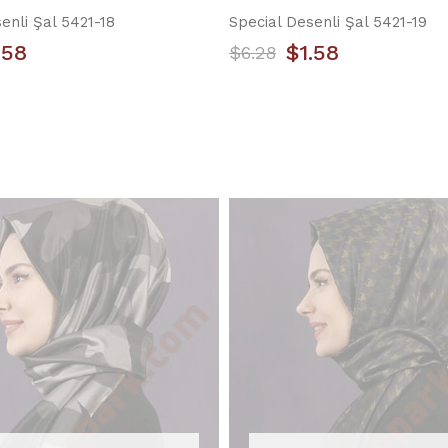
enli Şal 5421-18
Special Desenli Şal 5421-19
.58
$1.58
$6.28