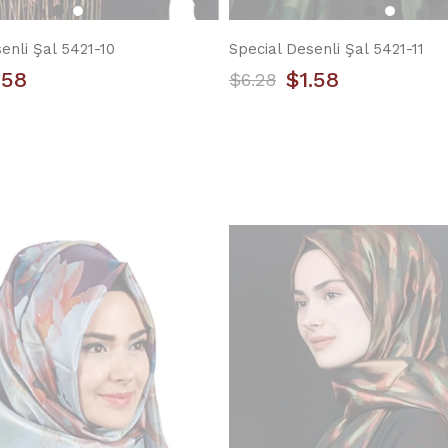
enli Şal 5421-10
Special Desenli Şal 5421-11
.58
$1.58
$6.28