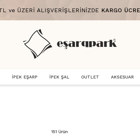
 TL ve ÜZERİ ALIŞVERİŞLERİNİZDE
KARGO ÜCRE
İPEK EŞARP
İPEK ŞAL
OUTLET
AKSESUAR
151 Ürün