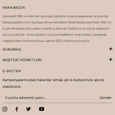
HAKKIMIZDA
Eşarppark 1994 yılından beri eşarp,şal,fular,bone ve eşarp aksesuarları iş kolunda
faaliyet gösteren İzmir Çankaya Mimar Kemalettin Moda Merkezinde 6 katlı 1000 m2
iş yerinde toptan satış yapan ve kendi iş kolunda Türkiye'nin en büyük toptancısı
konumunda iken , firma sahibinin büyüme hedeflerini ve tecrübesini perakende
mağazacılıkta sürdürme arzusu üzerine 2007 yılında kurulmuştur.
KURUMSAL
MÜŞTERI HIZMETLERI
E-BÜLTEN
Kampanyalarımızdan haberdar olmak için e-bültenimize abone
olabilirsiniz.
Gönder