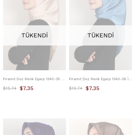
TÜKENDI
TÜKENDI
Piramit Düz Renk Eşarp 1340-35 Koyu Bej
Piramit Düz Renk Eşarp 1340-36 İndigo
$7.35
$7.35
$15.74
$15.74