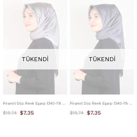
TÜKENDI
TÜKENDI
Piramit Düz Renk Eşarp 1340-79 Kül
Piramit Düz Renk Eşarp 1340-78 Koyu Füme
$7.35
$7.35
$15.74
$15.74