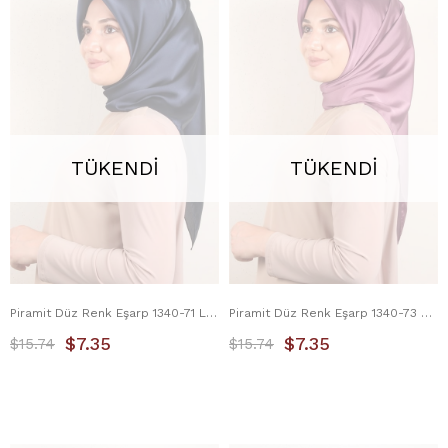
TÜKENDI
TÜKENDI
Piramit Düz Renk Eşarp 1340-71 Lacivert
Piramit Düz Renk Eşarp 1340-73 Gül Kurusu
$7.35
$7.35
$15.74
$15.74