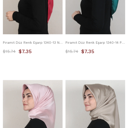
Piramit Düz Renk Eşarp 1340-13 Nar Çiçeği
Piramit Düz Renk Eşarp 1340-14 Petrol
$7.35
$7.35
$15.74
$15.74