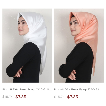
Piramit Düz Renk Eşarp 1340-31 Kırık Beyaz
Piramit Düz Renk Eşarp 1340-32 Pastel Pembe
$7.35
$7.35
$15.74
$15.74