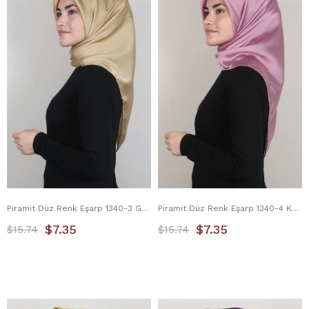
Piramit Düz Renk Eşarp 1340-3 Gold
Piramit Düz Renk Eşarp 1340-4 Koyu Pudra
$7.35
$7.35
$15.74
$15.74