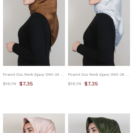
Piramit Düz Renk Eşarp 1340-24 Karamel
Piramit Düz Renk Eşarp 1340-26 Buz Mavisi
$7.35
$7.35
$15.74
$15.74