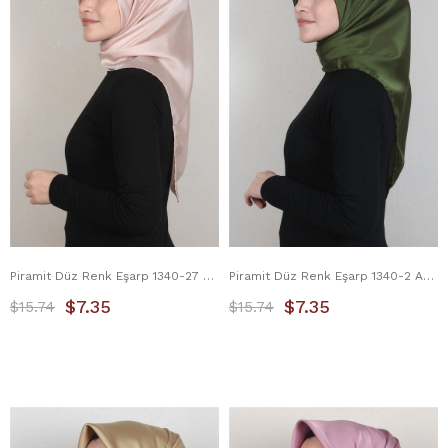
Piramit Düz Renk Eşarp 1340-27 Bej
Piramit Düz Renk Eşarp 1340-2 Asker Yeşili
$7.35
$7.35
$15.74
$15.74