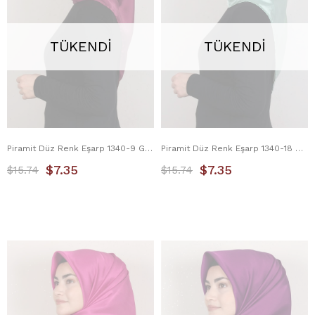
TÜKENDI
TÜKENDI
Piramit Düz Renk Eşarp 1340-9 Gül Kurusu
Piramit Düz Renk Eşarp 1340-18 Su Yeşili
$7.35
$7.35
$15.74
$15.74