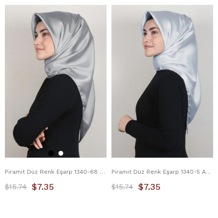
Piramit Düz Renk Eşarp 1340-68 Gümüş
Piramit Düz Renk Eşarp 1340-5 Açık Gri
$7.35
$7.35
$15.74
$15.74