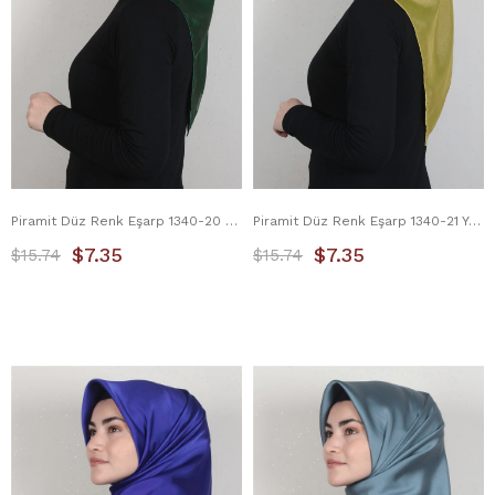
Piramit Düz Renk Eşarp 1340-20 Zümrüt
Piramit Düz Renk Eşarp 1340-21 Yağ Yeşili
$7.35
$7.35
$15.74
$15.74