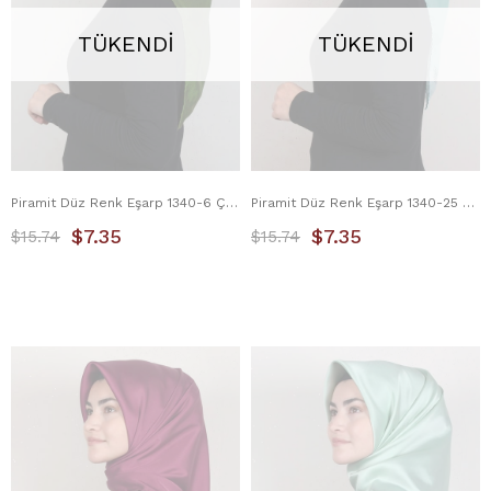
TÜKENDI
TÜKENDI
Piramit Düz Renk Eşarp 1340-6 Çam Yeşili
Piramit Düz Renk Eşarp 1340-25 Su Mavisi
$7.35
$7.35
$15.74
$15.74