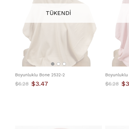
TÜKENDI
Boyunluklu Bone 2532-2
Boyunluklu
$3.47
$3
$6.28
$6.28