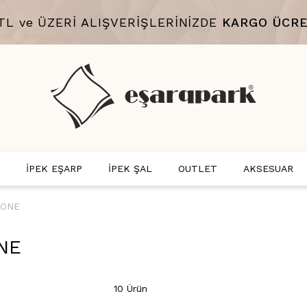
 TL ve ÜZERİ ALIŞVERİŞLERİNİZDE
KARGO ÜCRE
İPEK EŞARP
İPEK ŞAL
OUTLET
AKSESUAR
BONE
NE
10 Ürün