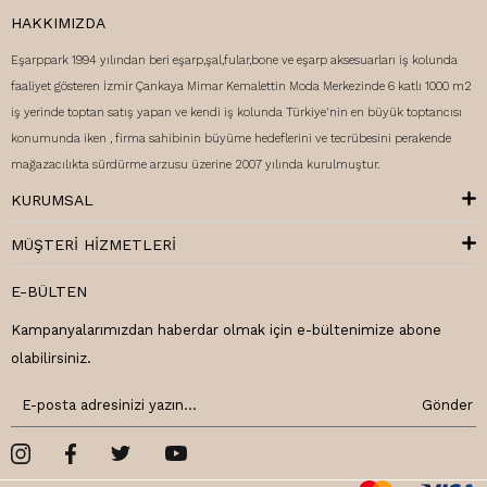
HAKKIMIZDA
Eşarppark 1994 yılından beri eşarp,şal,fular,bone ve eşarp aksesuarları iş kolunda
faaliyet gösteren İzmir Çankaya Mimar Kemalettin Moda Merkezinde 6 katlı 1000 m2
iş yerinde toptan satış yapan ve kendi iş kolunda Türkiye'nin en büyük toptancısı
konumunda iken , firma sahibinin büyüme hedeflerini ve tecrübesini perakende
mağazacılıkta sürdürme arzusu üzerine 2007 yılında kurulmuştur.
KURUMSAL
MÜŞTERI HIZMETLERI
E-BÜLTEN
Kampanyalarımızdan haberdar olmak için e-bültenimize abone
olabilirsiniz.
Gönder