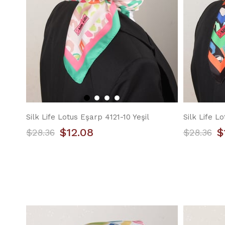
Silk Life Lotus Eşarp 4121-10 Yeşil
Silk Life L
$12.08
$
$28.36
$28.36