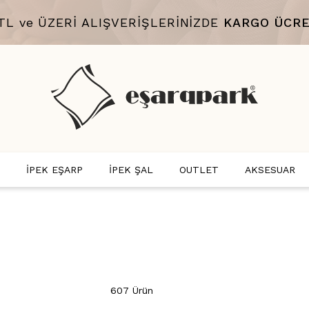
 TL ve ÜZERİ ALIŞVERİŞLERİNİZDE
KARGO ÜCRE
İPEK EŞARP
İPEK ŞAL
OUTLET
AKSESUAR
607 Ürün