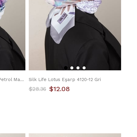
Silk Life Lotus Eşarp 4120-11 Petrol Mavisi
Silk Life Lotus Eşarp 4120-12 Gri
$12.08
$28.36