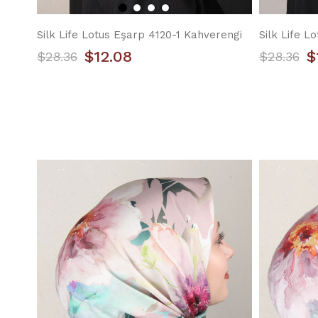
Silk Life Lotus Eşarp 4120-1 Kahverengi
Silk Life L
$12.08
$
$28.36
$28.36