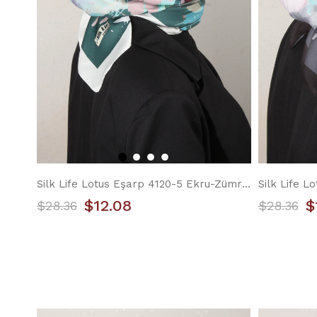
Silk Life Lotus Eşarp 4120-5 Ekru-Zümrüt
Silk Life L
$12.08
$
$28.36
$28.36