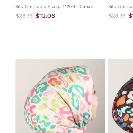
Silk Life Lotus Eşarp 4120-6 Duman
Silk Life L
$12.08
$
$28.36
$28.36