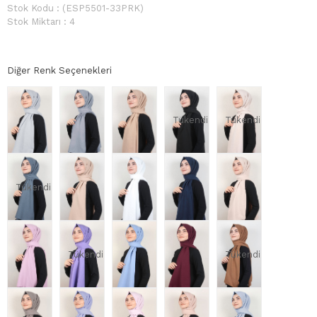
Stok Kodu
(ESP5501-33PRK)
Stok Miktarı
:
4
Diğer Renk Seçenekleri
Tükendi
Tükendi
Tükendi
Tükendi
Tükendi