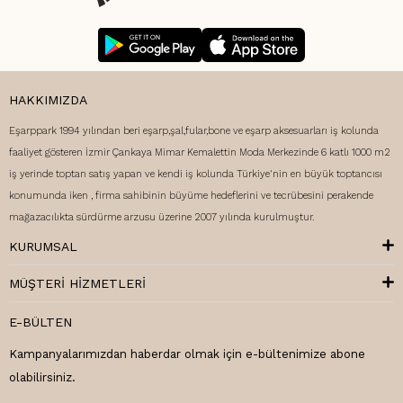
HAKKIMIZDA
Eşarppark 1994 yılından beri eşarp,şal,fular,bone ve eşarp aksesuarları iş kolunda
faaliyet gösteren İzmir Çankaya Mimar Kemalettin Moda Merkezinde 6 katlı 1000 m2
iş yerinde toptan satış yapan ve kendi iş kolunda Türkiye'nin en büyük toptancısı
konumunda iken , firma sahibinin büyüme hedeflerini ve tecrübesini perakende
mağazacılıkta sürdürme arzusu üzerine 2007 yılında kurulmuştur.
KURUMSAL
MÜŞTERI HIZMETLERI
E-BÜLTEN
Kampanyalarımızdan haberdar olmak için e-bültenimize abone
olabilirsiniz.