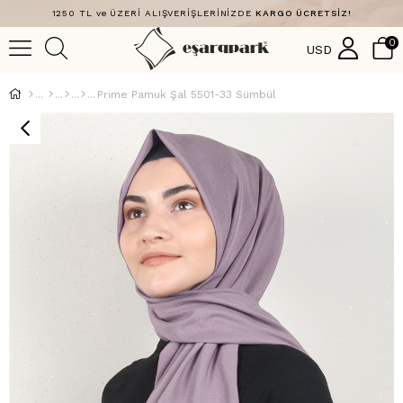
1250 TL ve ÜZERİ ALIŞVERİŞLERİNİZDE
KARGO ÜCRETSİZ!
0
USD
Prime Pamuk Şal 5501-33 Sümbül