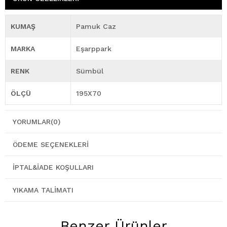
KUMAŞ
Pamuk Caz
MARKA
Eşarppark
RENK
Sümbül
ÖLÇÜ
195X70
YORUMLAR
(0)
ÖDEME SEÇENEKLERI
İPTAL&İADE KOŞULLARI
YIKAMA TALIMATI
Benzer Ürünler