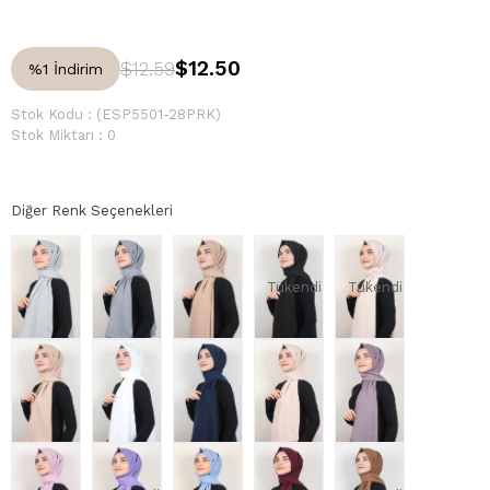
$12.50
$12.59
%
1
İndirim
Stok Kodu
(ESP5501-28PRK)
Stok Miktarı
:
0
Diğer Renk Seçenekleri
Tükendi
Tükendi