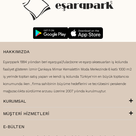
HAKKIMIZDA
Eşarppark 1994 yılından beri eşarp,şal,fular,bone ve eşarp aksesuarları iş kolunda
faaliyet gösteren İzmir Çankaya Mimar Kemalettin Moda Merkezinde 6 katlı 1000 m2
iş yerinde toptan satış yapan ve kendi iş kolunda Türkiye'nin en büyük toptancısı
konumunda iken , firma sahibinin büyüme hedeflerini ve tecrübesini perakende
mağazacılıkta sürdürme arzusu üzerine 2007 yılında kurulmuştur.
KURUMSAL
MÜŞTERI HIZMETLERI
E-BÜLTEN