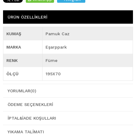
ÜRÜN ÖZELLIKLERI
KUMAŞ
Pamuk Caz
MARKA
Eşarppark
RENK
Füme
ÖLÇÜ
195X70
YORUMLAR
(0)
ÖDEME SEÇENEKLERI
İPTAL&İADE KOŞULLARI
YIKAMA TALIMATI