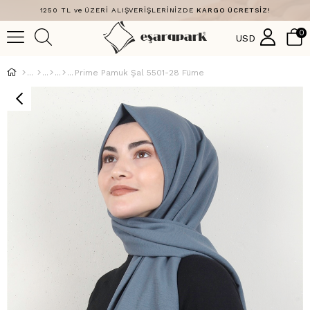
1250 TL ve ÜZERİ ALIŞVERİŞLERİNİZDE
KARGO ÜCRETSİZ!
0
USD
Prime Pamuk Şal 5501-28 Füme