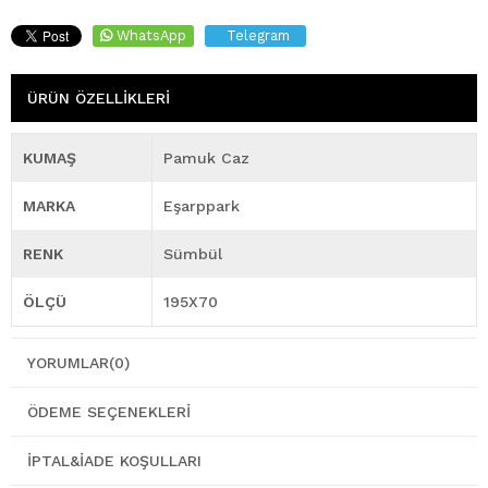
WhatsApp
Telegram
ÜRÜN ÖZELLIKLERI
KUMAŞ
Pamuk Caz
MARKA
Eşarppark
RENK
Sümbül
ÖLÇÜ
195X70
YORUMLAR
(0)
ÖDEME SEÇENEKLERI
İPTAL&İADE KOŞULLARI