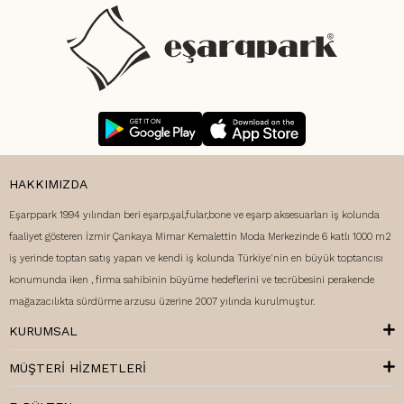
HAKKIMIZDA
Eşarppark 1994 yılından beri eşarp,şal,fular,bone ve eşarp aksesuarları iş kolunda
faaliyet gösteren İzmir Çankaya Mimar Kemalettin Moda Merkezinde 6 katlı 1000 m2
iş yerinde toptan satış yapan ve kendi iş kolunda Türkiye'nin en büyük toptancısı
konumunda iken , firma sahibinin büyüme hedeflerini ve tecrübesini perakende
mağazacılıkta sürdürme arzusu üzerine 2007 yılında kurulmuştur.
KURUMSAL
MÜŞTERI HIZMETLERI