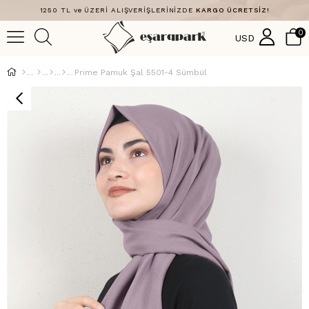
1250 TL ve ÜZERİ ALIŞVERİŞLERİNİZDE
KARGO ÜCRETSİZ!
0
USD
Prime Pamuk Şal 5501-4 Sümbül