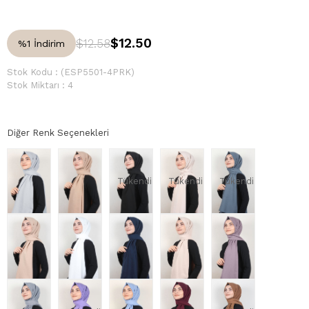
$12.50
$12.58
%
1
İndirim
Stok Kodu
(ESP5501-4PRK)
Stok Miktarı
:
4
Diğer Renk Seçenekleri
Tükendi
Tükendi
Tükendi