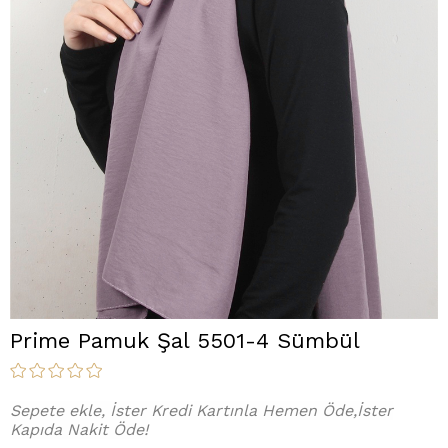
Prime Pamuk Şal 5501-4 Sümbül
Sepete ekle, İster Kredi Kartınla Hemen Öde,İster
Kapıda Nakit Öde!