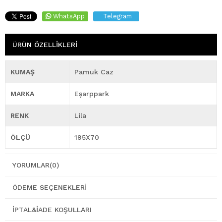
WhatsApp
Telegram
ÜRÜN ÖZELLIKLERI
KUMAŞ
Pamuk Caz
MARKA
Eşarppark
RENK
Lila
ÖLÇÜ
195X70
YORUMLAR
(0)
ÖDEME SEÇENEKLERI
İPTAL&İADE KOŞULLARI