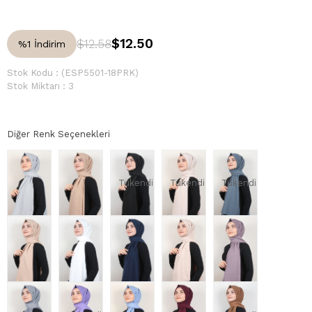
$12.50
$12.58
%
1
İndirim
Stok Kodu
(ESP5501-18PRK)
Stok Miktarı
:
3
Diğer Renk Seçenekleri
Tükendi
Tükendi
Tükendi