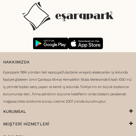
HAKKIMIZDA
Eşarppark 1994 yılından beri eşarp,şal,fular,bone ve eşarp aksesuarları iş kolunda
faaliyet gösteren İzmir Çankaya Mimar Kemalettin Moda Merkezinde 6 katlı 1000 m2
iş yerinde toptan satış yapan ve kendi iş kolunda Türkiye'nin en büyük toptancısı
konumunda iken , firma sahibinin büyüme hedeflerini ve tecrübesini perakende
mağazacılıkta sürdürme arzusu üzerine 2007 yılında kurulmuştur.
KURUMSAL
MÜŞTERI HIZMETLERI