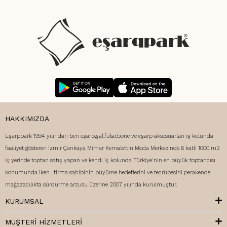
HAKKIMIZDA
Eşarppark 1994 yılından beri eşarp,şal,fular,bone ve eşarp aksesuarları iş kolunda
faaliyet gösteren İzmir Çankaya Mimar Kemalettin Moda Merkezinde 6 katlı 1000 m2
iş yerinde toptan satış yapan ve kendi iş kolunda Türkiye'nin en büyük toptancısı
konumunda iken , firma sahibinin büyüme hedeflerini ve tecrübesini perakende
mağazacılıkta sürdürme arzusu üzerine 2007 yılında kurulmuştur.
KURUMSAL
MÜŞTERI HIZMETLERI