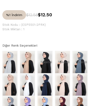
$12.50
$12.58
%
1
İndirim
Stok Kodu
(ESP5501-2PRK)
Stok Miktarı
:
1
Diğer Renk Seçenekleri
Tükendi
Tükendi
Tükendi