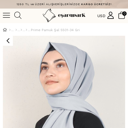
1250 TL ve ÜZERİ ALIŞVERİŞLERİNİZDE
KARGO ÜCRETSİZ!
0
USD
Prime Pamuk Şal 5501-34 Gri