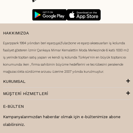
HAKKIMIZDA
Eşarppark 1994 yılından beri eşarp,şal,fular,bone ve eşarp aksesuarları iş kolunda
faaliyet gösteren İzmir Çankaya Mimar Kemalettin Moda Merkezinde 6 katlı 1000 m2
iş yerinde toptan satış yapan ve kendi iş kolunda Türkiye'nin en büyük toptancısı
konumunda iken , firma sahibinin büyüme hedeflerini ve tecrübesini perakende
mağazacılıkta sürdürme arzusu üzerine 2007 yılında kurulmuştur.
KURUMSAL
MÜŞTERI HIZMETLERI
E-BÜLTEN
Kampanyalarımızdan haberdar olmak için e-bültenimize abone
olabilirsiniz.