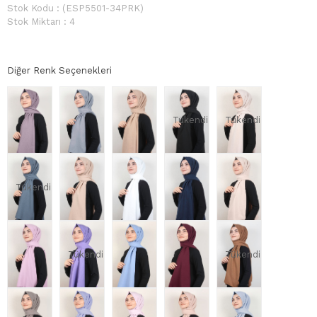
Stok Kodu
(ESP5501-34PRK)
Stok Miktarı
:
4
Diğer Renk Seçenekleri
Tükendi
Tükendi
Tükendi
Tükendi
Tükendi