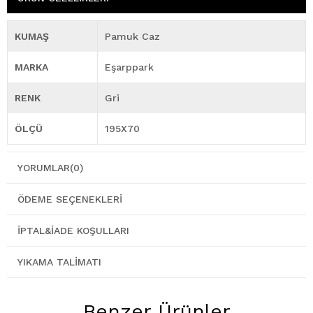
KUMAŞ
Pamuk Caz
MARKA
Eşarppark
RENK
Gri
ÖLÇÜ
195X70
YORUMLAR
(0)
ÖDEME SEÇENEKLERI
İPTAL&İADE KOŞULLARI
YIKAMA TALIMATI
Benzer Ürünler