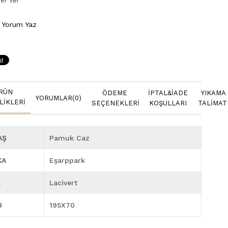
er Ver
Yorum Yaz
RÜN
ÖDEME
İPTAL&İADE
YIKAMA
YORUMLAR
(0)
LIKLERI
SEÇENEKLERI
KOŞULLARI
TALIMAT
AŞ
Pamuk Caz
KA
Eşarppark
K
Lacivert
Ü
195X70