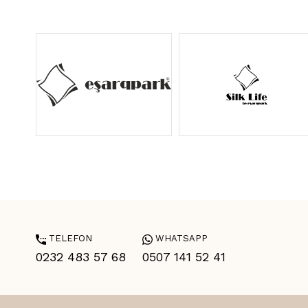
TELEFON
WHATSAPP
0232 483 57 68
0507 141 52 41