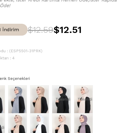
 Öde!
$12.51
$12.59
1
İndirim
odu
(ESP5501-31PRK)
ktarı
:
4
Renk Seçenekleri
Tükendi
Tükendi
ndi