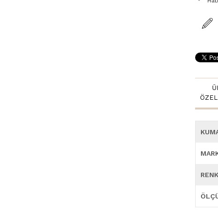
Hab
Ü
ÖZEL
KUM
MAR
REN
ÖLÇ