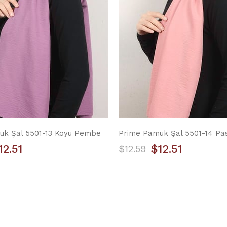
uk Şal 5501-13 Koyu Pembe
Prime Pamuk Şal 5501-14 Pa
12.51
$12.51
$12.59