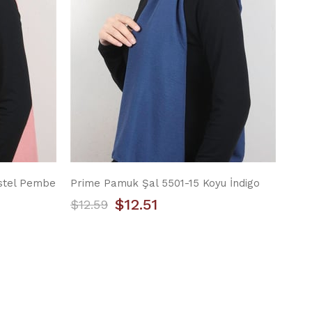
stel Pembe
Prime Pamuk Şal 5501-15 Koyu İndigo
Prim
$12.51
$12.59
$12