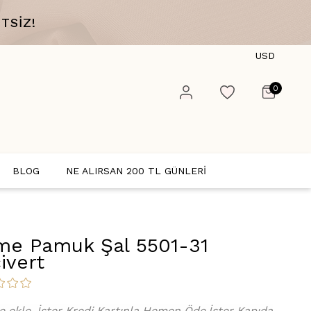
TSİZ!
USD
0
BLOG
NE ALIRSAN 200 TL GÜNLERİ
me Pamuk Şal 5501-31
ivert
e ekle, İster Kredi Kartınla Hemen Öde,İster Kapıda