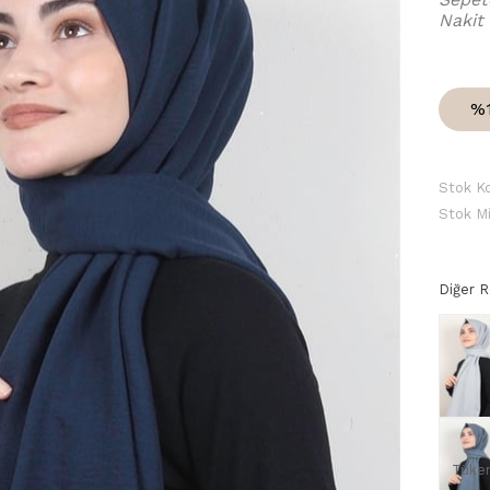
Nakit
%
Stok K
Stok Mi
Diğer 
Tüke