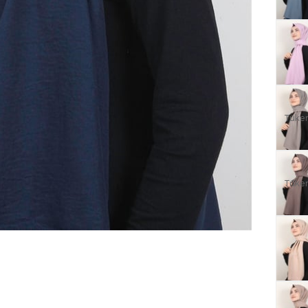
Tüke
Tüke