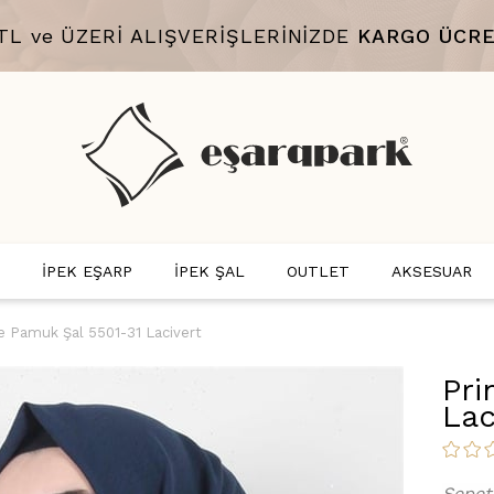
 TL ve ÜZERİ ALIŞVERİŞLERİNİZDE
KARGO ÜCRE
İPEK EŞARP
İPEK ŞAL
OUTLET
AKSESUAR
e Pamuk Şal 5501-31 Lacivert
Pri
Lac
Sepet