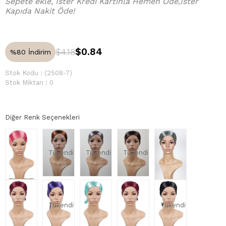
Sepete ekle, İster Kredi Kartınla Hemen Öde,İster
Kapıda Nakit Öde!
$0.84
$4.18
%
80
İndirim
Stok Kodu
(2508-7)
Stok Miktarı
:
0
Diğer Renk Seçenekleri
Tükendi
Tükendi
Tükendi
Tükendi
Tükendi