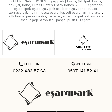
SATEN EŞARP BONESİ Eşarppark | Eşarp
,
Şal
,
İpek Eşarp
,
İpek Şal
,
Bone
,
Outlet Saten Eşarp Bonesi 2508-7 eşarppark
,
eşarp
,
ipek eşarp
,
şal
,
ipek şal
,
bone şal
,
bone
,
outlet
,
zehrace şal
,
indirim
,
ucuz eşarp
,
kaliteli eşarp
,
armine
,
aker
,
silk home
,
pierre cardin
,
cacharel
,
armanda ipek şal
,
us polo
assn
,
eşarp şampuanı
,
panço
,
püsküllü eşarp
,
TELEFON
WHATSAPP
0232 483 57 68
0507 141 52 41