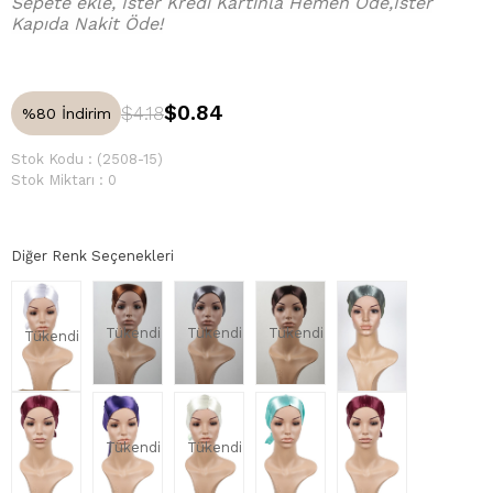
Sepete ekle, İster Kredi Kartınla Hemen Öde,İster
Kapıda Nakit Öde!
$0.84
$4.18
%
80
İndirim
Stok Kodu
(2508-15)
Stok Miktarı
:
0
Diğer Renk Seçenekleri
Tükendi
Tükendi
Tükendi
Tükendi
Tükendi
Tükendi