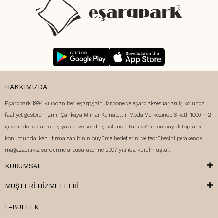
HAKKIMIZDA
Eşarppark 1994 yılından beri eşarp,şal,fular,bone ve eşarp aksesuarları iş kolunda
faaliyet gösteren İzmir Çankaya Mimar Kemalettin Moda Merkezinde 6 katlı 1000 m2
iş yerinde toptan satış yapan ve kendi iş kolunda Türkiye'nin en büyük toptancısı
konumunda iken , firma sahibinin büyüme hedeflerini ve tecrübesini perakende
mağazacılıkta sürdürme arzusu üzerine 2007 yılında kurulmuştur.
KURUMSAL
MÜŞTERI HIZMETLERI
E-BÜLTEN