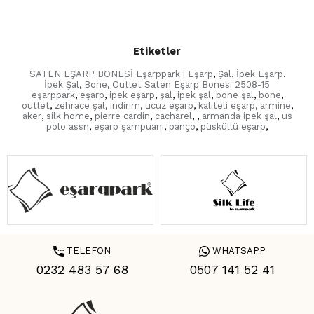
Etiketler
SATEN EŞARP BONESİ Eşarppark | Eşarp
,
Şal
,
İpek Eşarp
,
İpek Şal
,
Bone
,
Outlet Saten Eşarp Bonesi 2508-15
eşarppark
,
eşarp
,
ipek eşarp
,
şal
,
ipek şal
,
bone şal
,
bone
,
outlet
,
zehrace şal
,
indirim
,
ucuz eşarp
,
kaliteli eşarp
,
armine
,
aker
,
silk home
,
pierre cardin
,
cacharel
,
,
armanda ipek şal
,
us
polo assn
,
eşarp şampuanı
,
panço
,
püsküllü eşarp
,
TELEFON
WHATSAPP
0232 483 57 68
0507 141 52 41