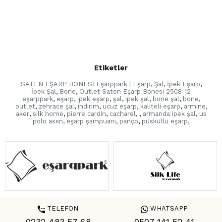
Etiketler
SATEN EŞARP BONESİ Eşarppark | Eşarp
,
Şal
,
İpek Eşarp
,
İpek Şal
,
Bone
,
Outlet Saten Eşarp Bonesi 2508-12
eşarppark
,
eşarp
,
ipek eşarp
,
şal
,
ipek şal
,
bone şal
,
bone
,
outlet
,
zehrace şal
,
indirim
,
ucuz eşarp
,
kaliteli eşarp
,
armine
,
aker
,
silk home
,
pierre cardin
,
cacharel
,
,
armanda ipek şal
,
us
polo assn
,
eşarp şampuanı
,
panço
,
püsküllü eşarp
,
TELEFON
WHATSAPP
0232 483 57 68
0507 141 52 41