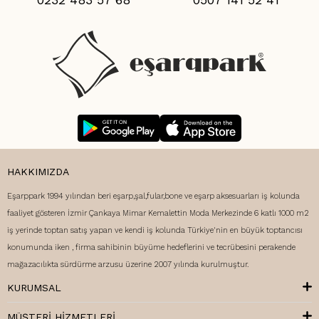
HAKKIMIZDA
Eşarppark 1994 yılından beri eşarp,şal,fular,bone ve eşarp aksesuarları iş kolunda
faaliyet gösteren İzmir Çankaya Mimar Kemalettin Moda Merkezinde 6 katlı 1000 m2
iş yerinde toptan satış yapan ve kendi iş kolunda Türkiye'nin en büyük toptancısı
konumunda iken , firma sahibinin büyüme hedeflerini ve tecrübesini perakende
mağazacılıkta sürdürme arzusu üzerine 2007 yılında kurulmuştur.
KURUMSAL
MÜŞTERI HIZMETLERI