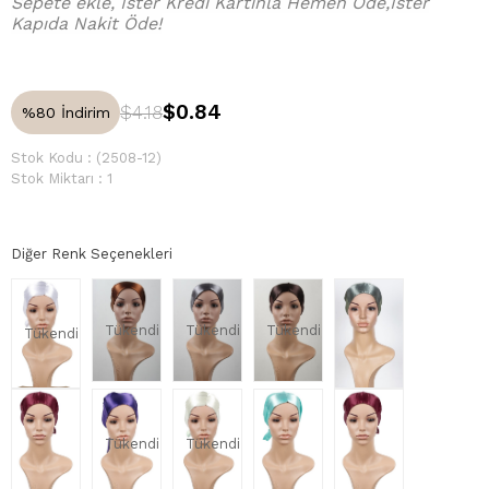
Sepete ekle, İster Kredi Kartınla Hemen Öde,İster
Kapıda Nakit Öde!
$0.84
$4.18
%
80
İndirim
Stok Kodu
(2508-12)
Stok Miktarı
:
1
Diğer Renk Seçenekleri
Tükendi
Tükendi
Tükendi
Tükendi
Tükendi
Tükendi