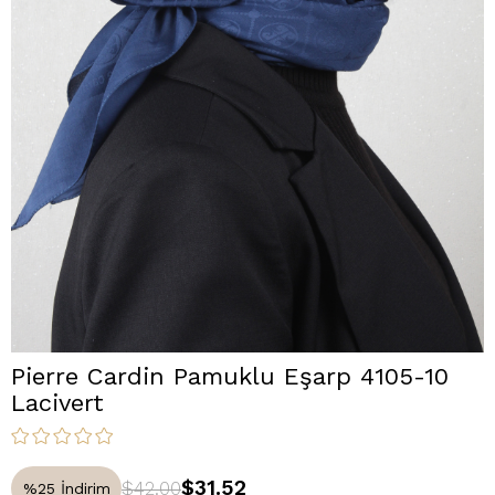
Pierre Cardin Pamuklu Eşarp 4105-10
Lacivert
$31.52
$42.00
%
25
İndirim