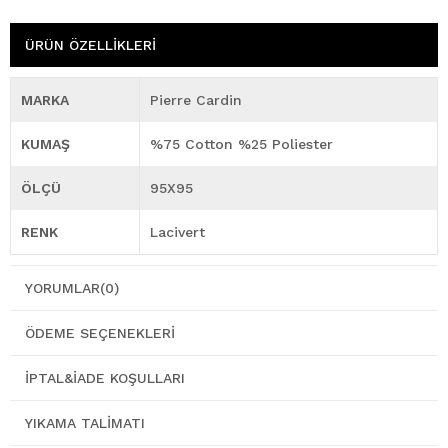
ÜRÜN ÖZELLIKLERI
MARKA
Pierre Cardin
KUMAŞ
%75 Cotton %25 Poliester
ÖLÇÜ
95X95
RENK
Lacivert
YORUMLAR
(0)
ÖDEME SEÇENEKLERI
İPTAL&İADE KOŞULLARI
YIKAMA TALIMATI