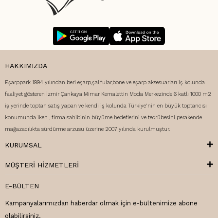
HAKKIMIZDA
Eşarppark 1994 yılından beri eşarp,şal,fular,bone ve eşarp aksesuarları iş kolunda
faaliyet gösteren İzmir Çankaya Mimar Kemalettin Moda Merkezinde 6 katlı 1000 m2
iş yerinde toptan satış yapan ve kendi iş kolunda Türkiye'nin en büyük toptancısı
konumunda iken , firma sahibinin büyüme hedeflerini ve tecrübesini perakende
mağazacılıkta sürdürme arzusu üzerine 2007 yılında kurulmuştur.
KURUMSAL
MÜŞTERI HIZMETLERI
E-BÜLTEN
Kampanyalarımızdan haberdar olmak için e-bültenimize abone
olabilirsiniz.