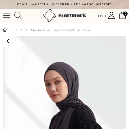
1250 TL ve ÜZERİ ALIŞVERİŞLERİNİZDE
KARGO ÜCRETSİZ!
0
USD
Müslin Biyeli Şal 3352-515 Gri Mavi