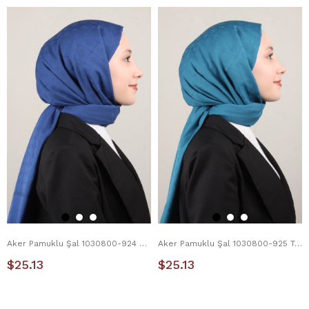
Aker Pamuklu Şal 1030800-924 Parlament Mavi
Aker Pamuklu Şal 1030800-925 Turkuaz
$25.13
$25.13