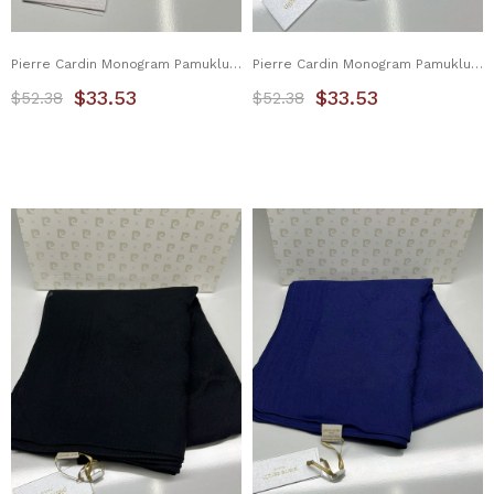
Pierre Cardin Monogram Pamuklu Şal 1080800-912
Pierre Cardin Monogram Pamuklu Şal 1080800-932
$33.53
$33.53
$52.38
$52.38