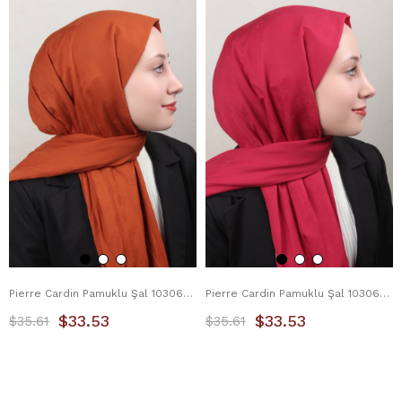
Pierre Cardin Pamuklu Şal 1030600-961 Kiremit
Pierre Cardin Pamuklu Şal 1030600-991 Fuşya
$33.53
$33.53
$35.61
$35.61