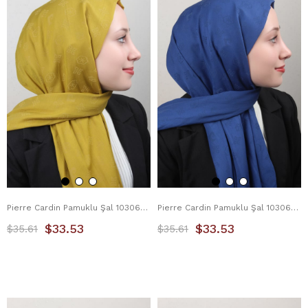
Pierre Cardin Pamuklu Şal 1030600-962 Hardal
Pierre Cardin Pamuklu Şal 1030600-924 Gece Mavisi
$33.53
$33.53
$35.61
$35.61