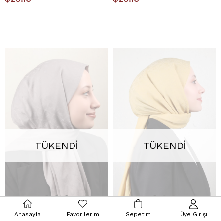
TÜKENDI
TÜKENDI
Anasayfa
Favorilerim
Sepetim
Üye Girişi
Aker Pamuklu Şal 4109-7 Taş
Pierre Cardin Pamuklu Şal 4106-14 Sarı