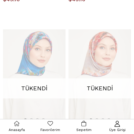
TÜKENDI
TÜKENDI
Anasayfa
Favorilerim
Sepetim
Üye Girişi
Armine 23-24 Kış 9043-09
Armine 23-24 Kış 9043-22