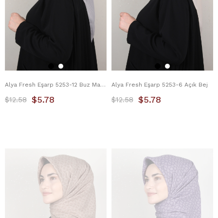
Alya Fresh Eşarp 5253-12 Buz Mavisi
Alya Fresh Eşarp 5253-6 Açık Bej
$5.78
$5.78
$12.58
$12.58