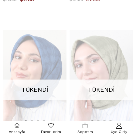
TÜKENDI
TÜKENDI
Anasayfa
Favorilerim
Sepetim
Üye Girişi
Modakaşmir Mk Desen Eşarp 5354-3 Saks Mavisi
Modakaşmir Mk Desen Eşarp 5354-4 Yeşil Çay