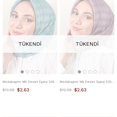
TÜKENDI
TÜKENDI
Modakaşmir Mk Desen Eşarp 5354-10 Su Yeşili
Modakaşmir Mk Desen Eşarp 5354-11 Eflatun
$2.63
$2.63
$12.58
$12.58