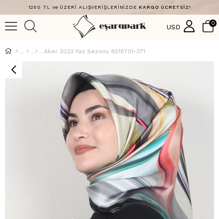
1250 TL ve ÜZERİ ALIŞVERİŞLERİNİZDE
KARGO ÜCRETSİZ!
0
USD
Aker 2022 Yaz Sezonu 8518701-371