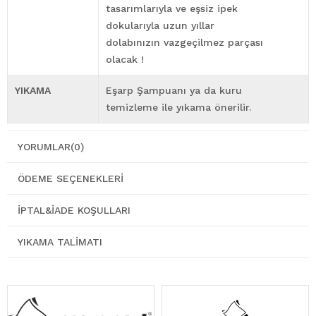
tasarımlarıyla ve eşsiz ipek
dokularıyla uzun yıllar
dolabınızın vazgeçilmez parçası
olacak !
YIKAMA
Eşarp Şampuanı ya da kuru
temizleme ile yıkama önerilir.
YORUMLAR
(0)
ÖDEME SEÇENEKLERI
İPTAL&İADE KOŞULLARI
YIKAMA TALIMATI