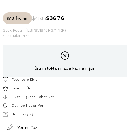
$36.76
$45.16
%
19
İndirim
Stok Kodu
(ESP8518701-371PRK)
Stok Miktarı
:
0
Ürün stoklarımızda kalmamıştır.
Favorilere Ekle
İndirimli Ürün
Fiyat Düşünce Haber Ver
Gelince Haber Ver
Ürünü Paylaş
Yorum Yaz