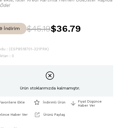
 Öde!
$36.79
$45.19
9
İndirim
odu
(ESP8518701-321PRK)
ktarı
:
0
Ürün stoklarımızda kalmamıştır.
Fiyat Düşünce
Favorilere Ekle
İndirimli Ürün
Haber Ver
lince Haber Ver
Ürünü Paylaş