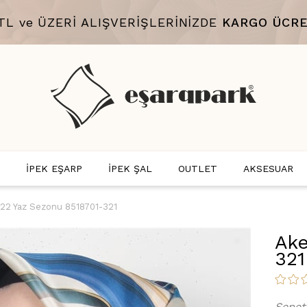
 TL ve ÜZERİ ALIŞVERİŞLERİNİZDE
KARGO ÜCRE
İPEK EŞARP
İPEK ŞAL
OUTLET
AKSESUAR
22 Yaz Sezonu 8518701-321
Ake
321
Sepet