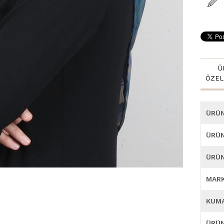
Ü
ÖZEL
ÜRÜ
ÜRÜN
ÜRÜN
MAR
KUM
ÜRÜN