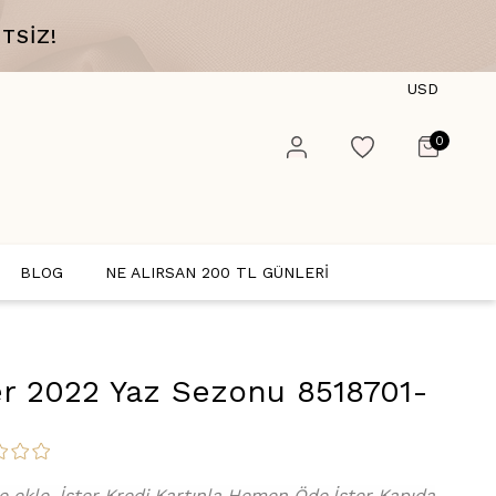
TSİZ!
USD
0
BLOG
NE ALIRSAN 200 TL GÜNLERİ
r 2022 Yaz Sezonu 8518701-
e ekle, İster Kredi Kartınla Hemen Öde,İster Kapıda