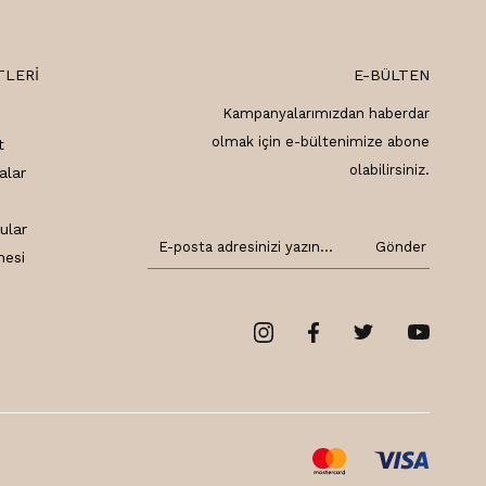
TLERI
E-BÜLTEN
Kampanyalarımızdan haberdar
olmak için e-bültenimize abone
t
olabilirsiniz.
alar
ular
Gönder
mesi
k