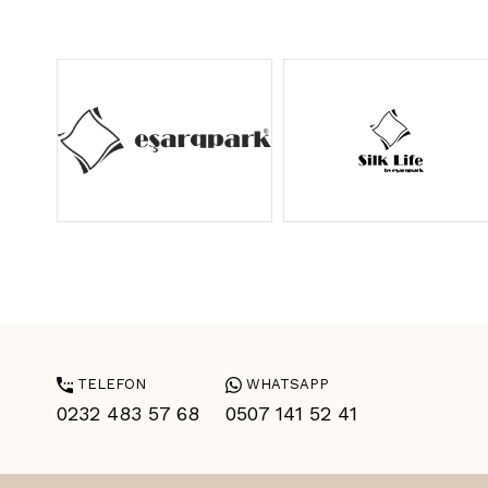
TELEFON
WHATSAPP
0232 483 57 68
0507 141 52 41