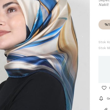
Nakit
%
1
Stok K
Stok Mi
Ge