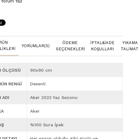
Yorum Yaz
RÜN
ÖDEME
İPTAL&İADE
YIKAMA
YORUMLAR
(0)
LIKLERI
SEÇENEKLERI
KOŞULLARI
TALIMAT
N ÖLÇÜSÜ
90x90 cm
ÜN RENGİ
Desenli
 ADI
Aker 2022 Yaz Sezonu
KA
Aker
AŞ
%100 Sura İpek
 DETAYI
Her sezon olduğu gibi güçlü ve