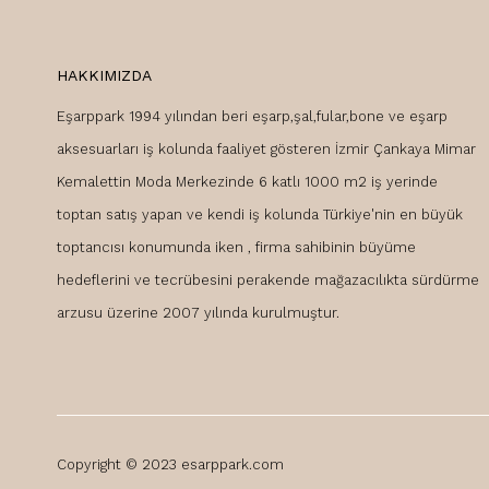
HAKKIMIZDA
Eşarppark 1994 yılından beri eşarp,şal,fular,bone ve eşarp
aksesuarları iş kolunda faaliyet gösteren İzmir Çankaya Mimar
Kemalettin Moda Merkezinde 6 katlı 1000 m2 iş yerinde
toptan satış yapan ve kendi iş kolunda Türkiye'nin en büyük
toptancısı konumunda iken , firma sahibinin büyüme
hedeflerini ve tecrübesini perakende mağazacılıkta sürdürme
arzusu üzerine 2007 yılında kurulmuştur.
Copyright © 2023 esarppark.com