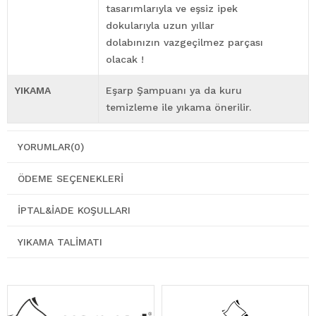
tasarımlarıyla ve eşsiz ipek
dokularıyla uzun yıllar
dolabınızın vazgeçilmez parçası
olacak !
YIKAMA
Eşarp Şampuanı ya da kuru
temizleme ile yıkama önerilir.
YORUMLAR
(0)
ÖDEME SEÇENEKLERI
İPTAL&İADE KOŞULLARI
YIKAMA TALIMATI