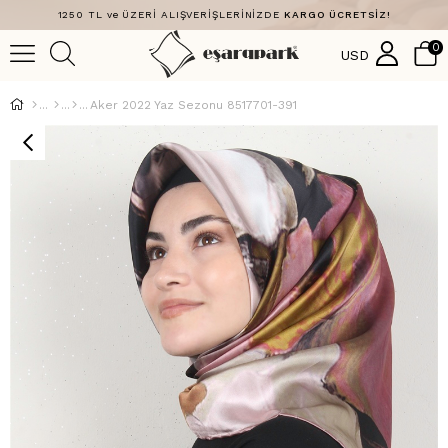
1250 TL ve ÜZERİ ALIŞVERİŞLERİNİZDE
KARGO ÜCRETSİZ!
0
USD
Aker 2022 Yaz Sezonu 8517701-391