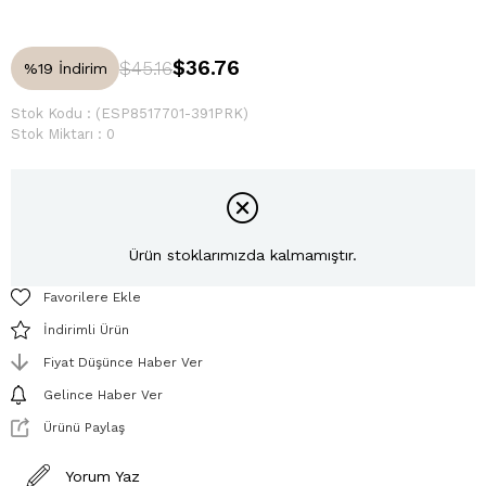
$36.76
$45.16
%
19
İndirim
Stok Kodu
(ESP8517701-391PRK)
Stok Miktarı
:
0
Ürün stoklarımızda kalmamıştır.
Favorilere Ekle
İndirimli Ürün
Fiyat Düşünce Haber Ver
Gelince Haber Ver
Ürünü Paylaş
Yorum Yaz